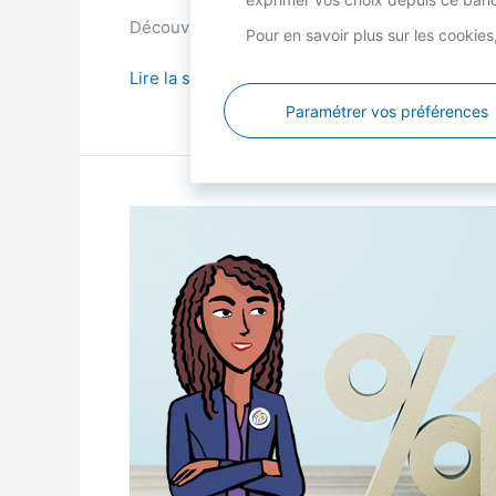
Découvrez les propositions du CSF adaptées a
Pour en savoir plus sur les cookie
Lire la suite »
Paramétrer vos préférences
Et
si
on
aidait
les
fonctionnaires
et
leurs
logements
?