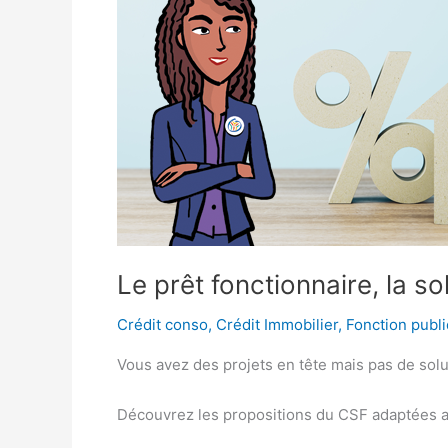
la
solution
pour
vos
projets
Le prêt fonctionnaire, la so
Crédit conso
,
Crédit Immobilier
,
Fonction publ
Vous avez des projets en tête mais pas de soluti
Découvrez les propositions du CSF adaptées a