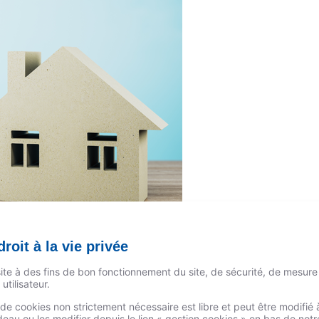
roit à la vie privée
nt
/
Céline Adam
site à des fins de bon fonctionnement du site, de sécurité, de mesure
utilisateur.
’après les experts, elle risque d’être lente mais il y a des solut
n de cookies non strictement nécessaire est libre et peut être modifi
au ou les modifier depuis le lien « gestion cookies » en bas de not