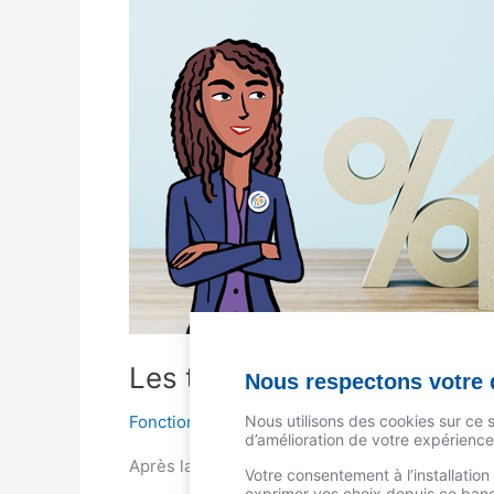
Les
taux
vont-
ils
baisser
?
Les taux vont-ils baisser ?
Nous respectons votre d
Fonction publique
,
Les fonctionnaires
,
Logeme
Nous utilisons des cookies sur ce 
d’amélioration de votre expérience 
Après la flambée des taux, une décrue en vue ? D
Votre consentement à l’installatio
exprimer vos choix depuis ce bande