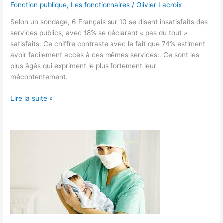
Fonction publique
,
Les fonctionnaires
/
Olivier Lacroix
Selon un sondage, 6 Français sur 10 se disent insatisfaits des
services publics, avec 18% se déclarant « pas du tout »
satisfaits. Ce chiffre contraste avec le fait que 74% estiment
avoir facilement accès à ces mêmes services.. Ce sont les
plus âgés qui expriment le plus fortement leur
mécontentement.
Lire la suite »
Prime
et
hausse
de
salaire
pour
les
sages-
femmes.