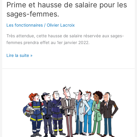
Prime et hausse de salaire pour les
sages-femmes.
Les fonctionnaires
/
Olivier Lacroix
Très attendue, cette hausse de salaire réservée aux sages-
femmes prendra effet au 1er janvier 2022.
Lire la suite »
Préavis
de
grève
dans
la
Fonction
publique
!