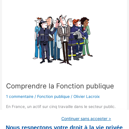
Comprendre
la
Fonction
publique
Comprendre la Fonction publique
1 commentaire
/
Fonction publique
/
Olivier Lacroix
En France, un actif sur cinq travaille dans le secteur public.
Cette grande famille est constituée en réalité de trois
Continuer sans accepter >
fonctions publiques : la fonction publique d’État, la fonction
publique territoriale et la fonction publique hospitalière
Nous respectons votre droit à la vie privée