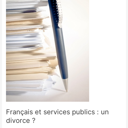
:
un
divorce
?
Français et services publics : un
divorce ?