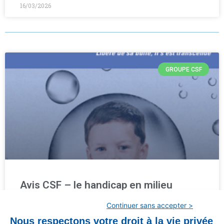
16/03/2026
GROUPE CSF
Avis CSF – le handicap en milieu
scolaire
Continuer sans accepter >
Invitation pour tous les parents qui ont un enfant autiste à
Nous respectons votre droit à la vie privée