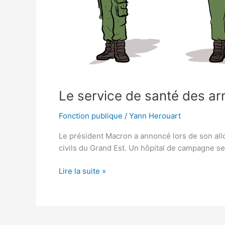
renfort
des
hôpitaux
civils.
Le service de santé des arm
Fonction publique
/
Yann Herouart
Le président Macron a annoncé lors de son allo
civils du Grand Est. Un hôpital de campagne se
Lire la suite »