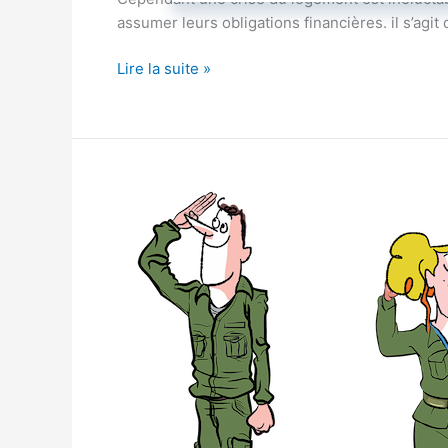
assumer leurs obligations financières. il s’agi
Lire la suite »
Le
service
de
santé
des
armées
et
l’armée
de
l’air
en