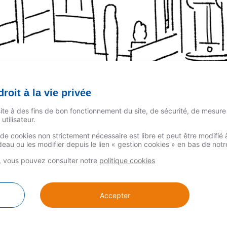
roit à la vie privée
site à des fins de bon fonctionnement du site, de sécurité, de mesure
utilisateur.
n de cookies non strictement nécessaire est libre et peut être modifi
au ou les modifier depuis le lien « gestion cookies » en bas de not
s, vous pouvez consulter notre
politique cookies
 plusieurs équations
Accepter
 La durée du confinement dépendra de l’évolution de la maladi
le à différents degrés. Tout d’abord, les ménages qui, selon l