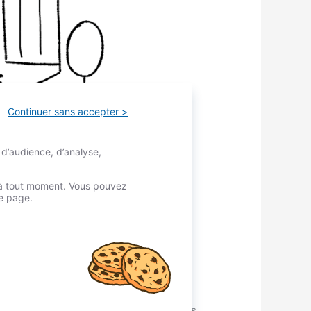
Continuer sans accepter >
 d’audience, d’analyse,
é à tout moment. Vous pouvez
re page.
e, et donc du respect du confinement.
a durée du confinement, ne pourront plus