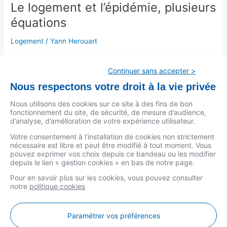
Le logement et l’épidémie, plusieurs
équations
Logement
/
Yann Herouart
Conséquences de la pandémie sur le logement. La durée du
confinement dépendra de l’évolution de la maladie, et donc du
Continuer sans accepter >
respect du confinement. Cependant une crise du logement est
Nous respectons votre droit à la vie privée
inéluctable à différents degrés. Tout d’abord, les ménages qui,
selon la durée du confinement, ne pourront plus assumer
Nous utilisons des cookies sur ce site à des fins de bon
fonctionnement du site, de sécurité, de mesure d’audience,
leurs obligations financières. il s’agit du paiement des loyers
d’analyse, d’amélioration de votre expérience utilisateur.
Lire la suite »
Votre consentement à l’installation de cookies non strictement
nécessaire est libre et peut être modifié à tout moment. Vous
pouvez exprimer vos choix depuis ce bandeau ou les modifier
depuis le lien « gestion cookies » en bas de notre page.
Pour en savoir plus sur les cookies, vous pouvez consulter
notre
politique cookies
MENTIONS LÉGALES
Paramétrer vos préférences
DONNÉES PERSONNELLES