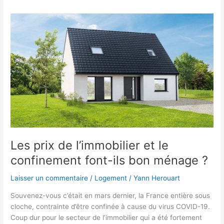
Les
prix
de
l’immobilier
et
le
confinement
font-
ils
bon
ménage
?
Les prix de l’immobilier et le
confinement font-ils bon ménage ?
Laisser un commentaire
/
Logement
/
Yann Herouart
Souvenez-vous c’était en mars dernier, la France entière sous
cloche, contrainte d’être confinée à cause du virus COVID-19.
Coup dur pour le secteur de l’immobilier qui a été fortement