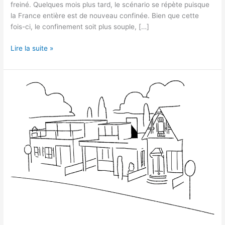
freiné. Quelques mois plus tard, le scénario se répète puisque
la France entière est de nouveau confinée. Bien que cette
fois-ci, le confinement soit plus souple, […]
Lire la suite »
Le
logement
et
l’épidémie,
plusieurs
équations