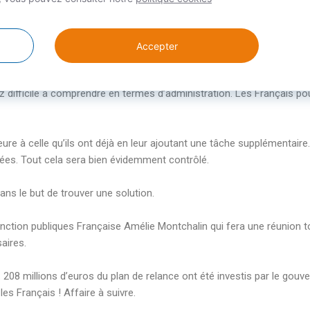
st disponible.
Accepter
on est parfois voire souvent complexe. L’objectif de cet outil est do
. Le site service public + va être relié à celui du service public (
ww
 difficile à comprendre en termes d’administration. Les Français po
re à celle qu’ils ont déjà en leur ajoutant une tâche supplémentaire. 
riées. Tout cela sera bien évidemment contrôlé.
ans le but de trouver une solution.
Fonction publiques Française Amélie Montchalin qui fera une réunion t
aires.
s. 208 millions d’euros du plan de relance ont été investis par le go
s Français ! Affaire à suivre.