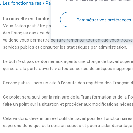
/
Les fonctionnaires
/ Par
Yann Herouart
La nouvelle est tombée, c’est enfin arrivé ! Le site service + e
Paramétrer vos préférences
Vous faites peut-être partie de ces Français pour qui l’administrati
des Français dans ce domaine qui s’avère être casse-tête par moment
va donc vous permettre de faire remonter tout ce que vous trouvez
services publics et consulter les statistiques par administration.
Le but n’est pas de donner aux agents une charge de travail supérieu
qui sera « la porte ouverte » à toutes sortes de critiques inapprop
Service public+ sera un site à l’écoute des requêtes des Français d
Ce projet sera suivi par la ministre de la Transformation et de la 
faire un point sur la situation et procéder aux modifications nécess
Cela va donc devenir un réel outil de travail pour les fonctionnaire
espérons donc que cela sera un succès et pourra aider davantage le