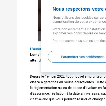
Nous respectons votre d
Nous utilisons des cookies sur ce 
d’amélioration de votre expérience 
Votre consentement à l’installatio
exprimer vos choix depuis ce bande
Pour en savoir plus sur les cookie
L’assurance emprunteur
représente en moye
Lemoine de juin 2022. En changeant de contr
Paramétrer vos préférences
attendre une quelconque date d’échéance. On
Depuis le 1er juin 2022, tout nouvel emprunteur 
chère
à garanties au moins équivalentes. Cette d
la réglementation n’a eu de cesse d’évoluer en f
d’assurance, résiliation à la date anniversaire, 
c’est-à-dire que vous pourrez résilier et change