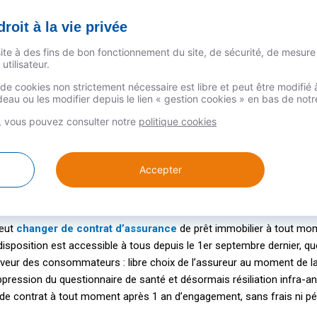
roit à la vie privée
site à des fins de bon fonctionnement du site, de sécurité, de mesure
utilisateur.
n de cookies non strictement nécessaire est libre et peut être modifi
au ou les modifier depuis le lien « gestion cookies » en bas de not
s, vous pouvez consulter notre
politique cookies
nne 30% du coût global de votre
crédit immobilier, un coût élev
at à tout moment, cette nouvelle
réglementation vous permet d
Accepter
 vous explique tout.
peut
changer de contrat d’assurance
de prêt immobilier à tout mom
isposition est accessible à tous depuis le 1er septembre dernier, quel
aveur des consommateurs : libre choix de l’assureur au moment de la s
suppression du questionnaire de santé et désormais résiliation infra-
r de contrat à tout moment après 1 an d’engagement, sans frais ni pén