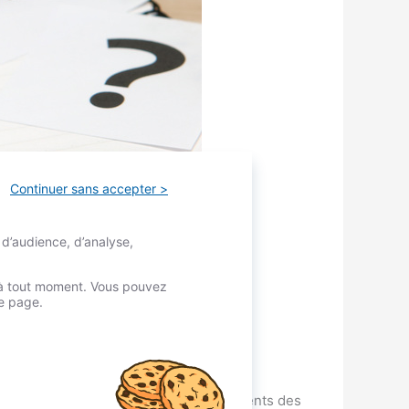
Continuer sans accepter >
 d’audience, d’analyse,
é à tout moment. Vous pouvez
re page.
é fondé pour faciliter l’accès de ses
re le droit des fonctionnaires et des agents des