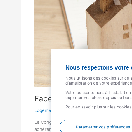
Nous respectons votre d
Nous utilisons des cookies sur ce 
d’amélioration de votre expérience 
Votre consentement à l’installatio
Face à la crise du logement
exprimer vos choix depuis ce bande
Pour en savoir plus sur les cookie
Logement
/
Céline Adam
Le Congrès du CSF s’est tenu à Marseille, en pl
Paramétrer vos préférences
adhérents au crédit, à l’assurance, à l’épargne