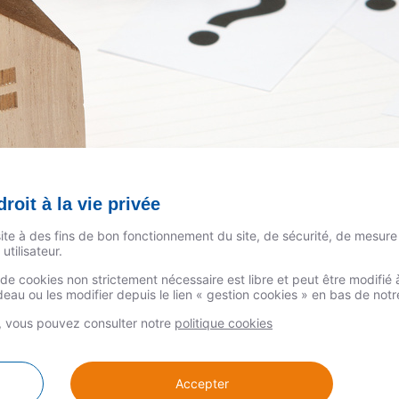
roit à la vie privée
site à des fins de bon fonctionnement du site, de sécurité, de mesure
utilisateur.
n de cookies non strictement nécessaire est libre et peut être modifi
, le CSF tient bon la barre
au ou les modifier depuis le lien « gestion cookies » en bas de not
s, vous pouvez consulter notre
politique cookies
eine crise du logement. Le Crédit Social des Fonctionnaires a ét
Accepter
. Face à la crise du logement, il est au premier rang pour défend