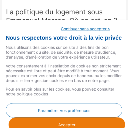
La politique du logement sous
La
politique
Emmanuel Macron. Où en est-on ?
du
Continuer sans accepter >
logement
Logement
/
Olivier Lacroix
sous
Nous respectons votre droit à la vie privée
Après 4 ans aux commandes, où en est la politique du
Emmanuel
logement d’Emmanuel Macron ? Ses promesses de campagne
Nous utilisons des cookies sur ce site à des fins de bon
Macron.
fonctionnement du site, de sécurité, de mesure d’audience,
ont-elles été tenues ?
Où
d’analyse, d’amélioration de votre expérience utilisateur.
en
Lire la suite »
Votre consentement à l’installation de cookies non strictement
est-
nécessaire est libre et peut être modifié à tout moment. Vous
on
pouvez exprimer vos choix depuis ce bandeau ou les modifier
?
depuis le lien « gestion cookies » en bas de notre page.
Pour en savoir plus sur les cookies, vous pouvez consulter
notre
politique cookies
MENTIONS LÉGALES
Paramétrer vos préférences
DONNÉES PERSONNELLES
COOKIES
Accepter