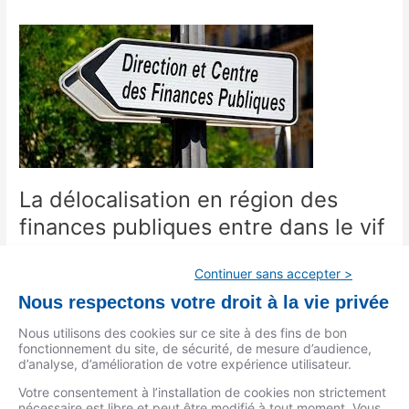
La
délocalisation
en
région
des
finances
publiques
entre
La délocalisation en région des
dans
le
finances publiques entre dans le vif
vif
Fonction publique
/
Olivier Lacroix
Continuer sans accepter >
La délocalisation de services des finances publiques dans des
Nous respectons votre droit à la vie privée
villes moyennes réparties sur tout le territoire entre dans le vif,
avec l’annonce du détail des services qui seront installés dans
Nous utilisons des cookies sur ce site à des fins de bon
fonctionnement du site, de sécurité, de mesure d’audience,
la cinquantaine de communes déjà sélectionnées
d’analyse, d’amélioration de votre expérience utilisateur.
Lire la suite »
Votre consentement à l’installation de cookies non strictement
nécessaire est libre et peut être modifié à tout moment. Vous