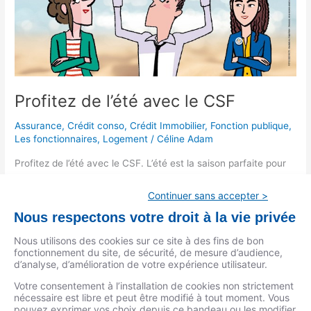
Profitez de l’été avec le CSF
Assurance
,
Crédit conso
,
Crédit Immobilier
,
Fonction publique
,
Les fonctionnaires
,
Logement
/
Céline Adam
Profitez de l’été avec le CSF. L’été est la saison parfaite pour
réaliser vos projets et concrétiser vos idées. Que ce soit pour
des travaux de rénovation, l’achat d’une nouvelle maison ou
Continuer sans accepter >
toute autre initiative, le CSF est là pour vous accompagner à
Nous respectons votre droit à la vie privée
chaque étape. Nos conseillers dévoués sont à votre
disposition pendant la période estivale pour vous aider à
Nous utilisons des cookies sur ce site à des fins de bon
fonctionnement du site, de sécurité, de mesure d’audience,
transformer vos rêves en réalité.
d’analyse, d’amélioration de votre expérience utilisateur.
Lire la suite »
Votre consentement à l’installation de cookies non strictement
nécessaire est libre et peut être modifié à tout moment. Vous
pouvez exprimer vos choix depuis ce bandeau ou les modifier