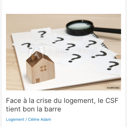
Face
à
la
crise
du
logement,
le
CSF
tient
bon
la
barre
Face à la crise du logement, le CSF
tient bon la barre
Logement
/
Céline Adam