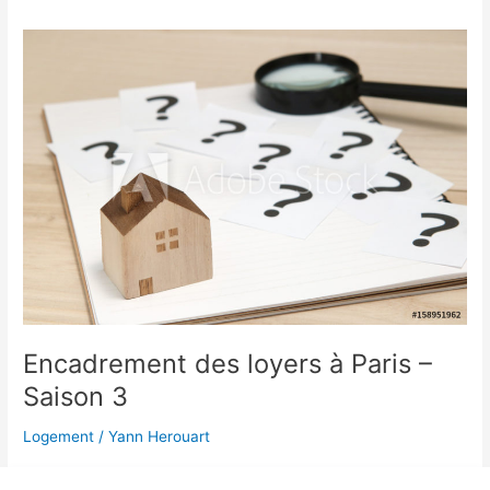
Encadrement
des
loyers
à
Paris
–
Saison
3
Encadrement des loyers à Paris –
Saison 3
Logement
/
Yann Herouart
Nous sommes au troisième épisode de cette série consacrée à