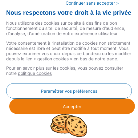
l’encadrement des loyers à Paris. La loi ALUR de 2014 a prévu
Continuer sans accepter >
le dispositif d’encadrement des loyers à Paris et dans d’autres
Nous respectons votre droit à la vie privée
villes. Cette loi permet de limiter la hausse observée lors du
renouvellement d’un bail. Mise en place à Paris en 2015, elle
Nous utilisons des cookies sur ce site à des fins de bon
fonctionnement du site, de sécurité, de mesure d’audience,
avait […]
d’analyse, d’amélioration de votre expérience utilisateur.
Lire la suite »
Votre consentement à l’installation de cookies non strictement
nécessaire est libre et peut être modifié à tout moment. Vous
pouvez exprimer vos choix depuis ce bandeau ou les modifier
depuis le lien « gestion cookies » en bas de notre page.
Pour en savoir plus sur les cookies, vous pouvez consulter
notre
politique cookies
MENTIONS LÉGALES
Paramétrer vos préférences
DONNÉES PERSONNELLES
COOKIES
Accepter
GESTION COOKIES
© COPYRIGHT 2026 CSF - CRÉDIT SOCIAL DES FONCTIONNAIRES -
CSF ASSOCIATION - TOUS DROITS RÉSERVÉS.