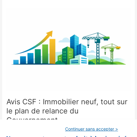
Avis
CSF
:
Immobilier
neuf,
tout
sur
le
plan
de
relance
du
Gouvernement
Avis CSF : Immobilier neuf, tout sur
le plan de relance du
Gouvernement
Continuer sans accepter >
Logement
/
Céline Adam