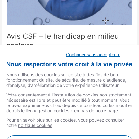
Avis CSF – le handicap en milieu
scolaire
Continuer sans accepter >
Groupe CSF
/
Céline Adam
Nous respectons votre droit à la vie privée
Invitation pour tous les parents qui ont un enfant autiste à
garder l’espoir de jours meilleurs en se raccrochant à chaque
Nous utilisons des cookies sur ce site à des fins de bon
fonctionnement du site, de sécurité, de mesure d’audience,
progrès réalisé.
d’analyse, d’amélioration de votre expérience utilisateur.
Lire la suite »
Votre consentement à l’installation de cookies non strictement
nécessaire est libre et peut être modifié à tout moment. Vous
pouvez exprimer vos choix depuis ce bandeau ou les modifier
depuis le lien « gestion cookies » en bas de notre page.
Pour en savoir plus sur les cookies, vous pouvez consulter
notre
politique cookies
MENTIONS LÉGALES