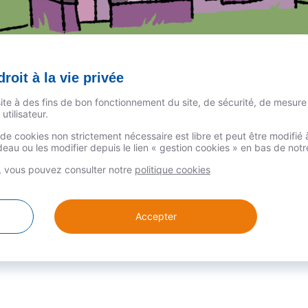
roit à la vie privée
lier – juillet 2019
site à des fins de bon fonctionnement du site, de sécurité, de mesure
utilisateur.
ouart
n de cookies non strictement nécessaire est libre et peut être modifi
clés de l’immobilier. Les prix de l’immobilier sont toujours en h
au ou les modifier depuis le lien « gestion cookies » en bas de not
 atteint 3 473 €/m² dans l‘immobilier ancien. Cette hausse des ch
s, vous pouvez consulter notre
politique cookies
Accepter