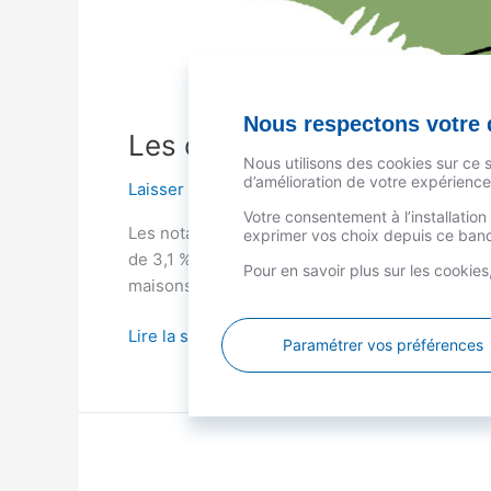
Nous respectons votre d
Les chiffres-clés de l’immobi
Nous utilisons des cookies sur ce 
d’amélioration de votre expérience 
Laisser un commentaire
/
Logement
/
Yann Her
Votre consentement à l’installatio
Les notaires de France ont publié les chiffres-
exprimer vos choix depuis ce bande
de 3,1 % (avril – mai – juin). Le prix moyen de
Pour en savoir plus sur les cookie
maisons dans […]
Lire la suite »
Paramétrer vos préférences
Les