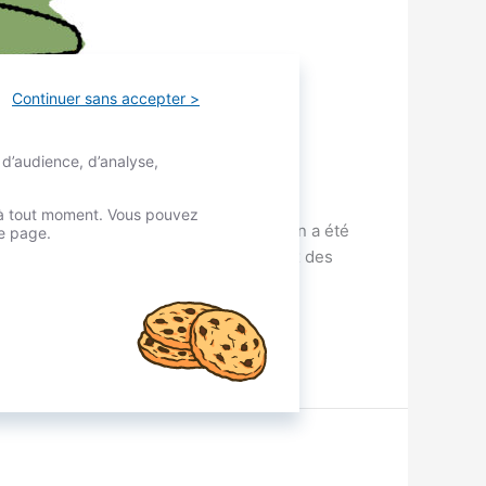
Continuer sans accepter >
 d’audience, d’analyse,
é à tout moment. Vous pouvez
ausse. Sur trois mois, cette augmentation a été
re page.
iffres-clés cache des disparités. Le prix des