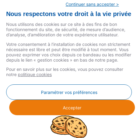
Les biens performants peuvent bénéficier de conditions spécifiques,
Continuer sans accepter >
tandis que les logements nécessitant des travaux demandent une
Nous respectons votre droit à la vie privée
stratégie d’apport plus réfléchie.
Nous utilisons des cookies sur ce site à des fins de bon
fonctionnement du site, de sécurité, de mesure d’audience,
L’avis du CSF : viser un apport couvrant les frais annexes ainsi
d’analyse, d’amélioration de votre expérience utilisateur.
qu’environ 5 % du prix du bien, tout en conservant une épargne de
Votre consentement à l’installation de cookies non strictement
sécurité. L’objectif est de trouver le bon équilibre entre capacité
nécessaire est libre et peut être modifié à tout moment. Vous
d’endettement (limitée à 35 % des revenus) et solidité du dossier.
pouvez exprimer vos choix depuis ce bandeau ou les modifier
depuis le lien « gestion cookies » en bas de notre page.
En savoir plus
Pour en savoir plus sur les cookies, vous pouvez consulter
notre
politique cookies
MENTIONS LÉGALES
Paramétrer vos préférences
DONNÉES PERSONNELLES
COOKIES
Accepter
GESTION COOKIES
© COPYRIGHT 2026 CSF - CRÉDIT SOCIAL DES FONCTIONNAIRES -
CSF ASSOCIATION - TOUS DROITS RÉSERVÉS.