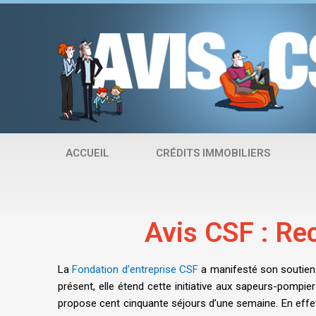
Aller
au
contenu
ACCUEIL
CRÉDITS IMMOBILIERS
Avis CSF : Re
La
Fondation d’entreprise CSF
a manifesté son soutien 
présent, elle étend cette initiative aux sapeurs-pompi
propose cent cinquante séjours d’une semaine. En effet