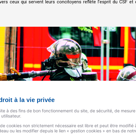
ers ceux qui servent leurs concitoyens reflète l’esprit du CSF et 
roit à la vie privée
site à des fins de bon fonctionnement du site, de sécurité, de mesure
utilisateur.
n de cookies non strictement nécessaire est libre et peut être modifi
au ou les modifier depuis le lien « gestion cookies » en bas de not