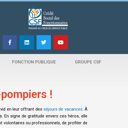
F
L
T
Y
a
i
w
o
c
n
i
u
e
k
t
t
b
e
t
u
FONCTION PUBLIQUE
GROUPE CSF
o
d
e
b
o
i
r
e
k
n
-
f
-pompiers !
vid en leur offrant des
séjours de vacances
. À
. En signe de gratitude envers ces héros, elle
t volontaires ou professionnels, de profiter de