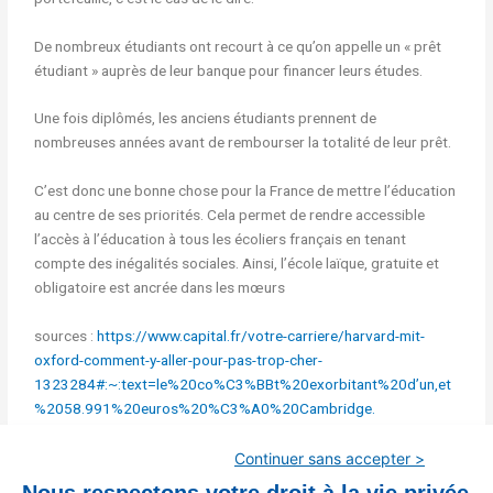
De nombreux étudiants ont recourt à ce qu’on appelle un « prêt
étudiant » auprès de leur banque pour financer leurs études.
Une fois diplômés, les anciens étudiants prennent de
nombreuses années avant de rembourser la totalité de leur prêt.
C’est donc une bonne chose pour la France de mettre l’éducation
au centre de ses priorités. Cela permet de rendre accessible
l’accès à l’éducation à tous les écoliers français en tenant
compte des inégalités sociales. Ainsi, l’école laïque, gratuite et
obligatoire est ancrée dans les mœurs
sources :
https://www.capital.fr/votre-carriere/harvard-mit-
oxford-comment-y-aller-pour-pas-trop-cher-
1323284#:~:text=le%20co%C3%BBt%20exorbitant%20d’un,et
%2058.991%20euros%20%C3%A0%20Cambridge.
https://www.csf.fr/jcms/pro2_320234/csf-magazine-n-121-
Continuer sans accepter >
service-publics-pourquoi-les-francais-les-aiment