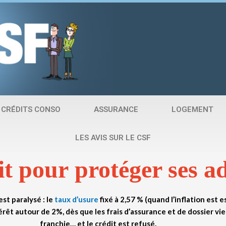
CRÉDITS CONSO
ASSURANCE
LOGEMENT
LES AVIS SUR LE CSF
it pour
protéger ses a
est paralysé : le
taux d’usure
fixé à
2,57 % (quand l’inflation est e
rêt autour de 2%, dès que les frais d’assurance et de dossier vien
franchie… et le crédit est refusé.