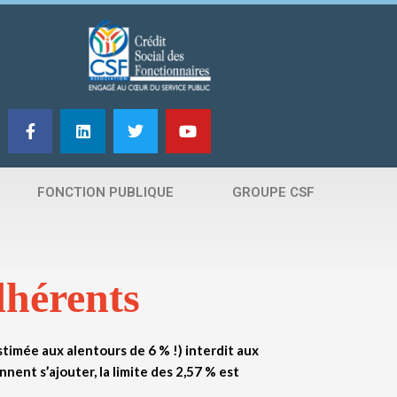
F
L
T
Y
a
i
w
o
c
n
i
u
e
k
t
t
b
e
t
u
FONCTION PUBLIQUE
GROUPE CSF
o
d
e
b
o
i
r
e
k
n
-
f
dhérents
stimée aux alentours de 6 % !) interdit aux
nent s’ajouter, la limite des 2,57 % est