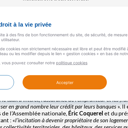
roit à la vie privée
site à des fins de bon fonctionnement du site, de sécurité, de mesure
utilisateur.
Fonctionnaires,
ituation le ministre
n de cookies non strictement nécessaire est libre et peut être modifi
au ou les modifier depuis le lien « gestion cookies » en bas de not
maire
, le ministre de
ministre de la
s, vous pouvez consulter notre
politique cookies
Accepter
e le taux
d’intérêt,
l’assurance
de
l’emprunteur
et les fra
user en grand nombre leur crédit par leurs banques
». I
 de l’Assemblée nationale,
Éric Coquerel
et du pr
ant : «
l’incitation à devenir propriétaire de son logement
s collectivités territoriales, des hôpitaux, des services 