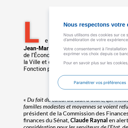
L
Nous respectons votre d
Nous utilisons des cookies sur ce 
d’amélioration de votre expérience 
e président du Crédit Social des 
Jean-Marie Alexandre
, a saisi de cette s
Votre consentement à l’installatio
exprimer vos choix depuis ce bande
de l’Économie et des Finances,
Bruno Le
la Ville et du Logement,
Olivier Klein
, le 
Pour en savoir plus sur les cookie
Fonction publique,
Stanislas Guérini
:
Paramétrer vos préférences
«
Du fait du calcul du taux d’usure, qui inclu
familles modestes et moyennes se voient ref
président de la Commission des Finances
finances du Sénat,
Claude Raynal
en alert
considération pour les serviteurs de l’Etat, de