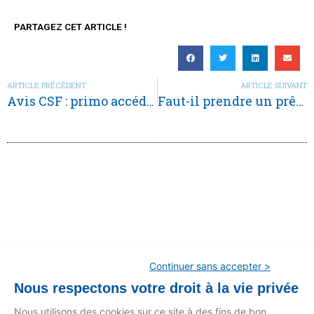
PARTAGEZ CET ARTICLE !
ARTICLE PRÉCÉDENT
ARTICLE SUIVANT
Avis CSF : primo accédants, achetez maintenant.
Faut-il prendre un prêt relais ?
Continuer sans accepter >
←
Article précédent
Article suivant
→
Nous respectons votre droit à la vie privée
Nous utilisons des cookies sur ce site à des fins de bon